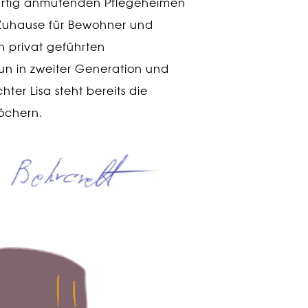
rtig anmutenden Pflegeheimen
n Zuhause für Bewohner und
n privat geführten
nun in zweiter Generation und
er Lisa steht bereits die
löchern.